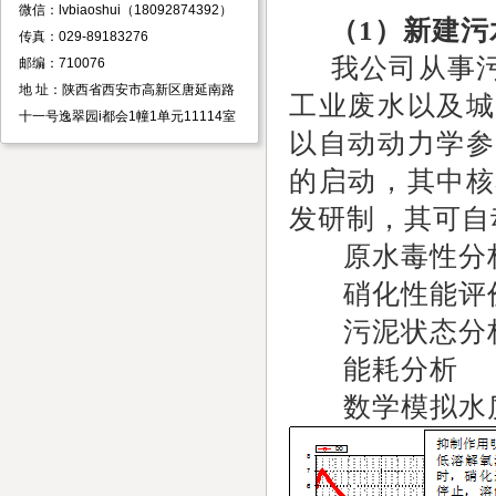
微信：lvbiaoshui（18092874392）
（1
）新建污
传真：029-89183276
我公司从事污
邮编：710076
地 址：陕西省西安市高新区唐延南路
工业废水以及城
十一号逸翠园i都会1幢1单元11114室
以自动动力学参
的启动，其中核
发研制，其可自
原水毒性分
硝化性能评
污泥状态分
能耗分析
数学模拟水