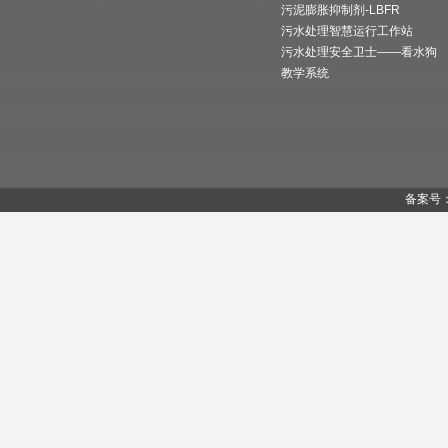
污泥膨胀抑制剂-LBFR
污水处理智慧运行工作站
污水处理安全卫士——看水狗
教学系统
备案号：陕